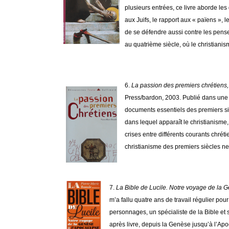
plusieurs entrées, ce livre aborde les
aux Juifs, le rapport aux « païens », 
de se défendre aussi contre les pense
au quatrième siècle, où le christianism
6.
La passion des premiers chrétiens,
Press/bardon, 2003. Publié dans une c
documents essentiels des premiers siè
dans lequel apparaît le christianisme,
crises entre différents courants chrét
christianisme des premiers siècles ne 
7.
La Bible de Lucile. Notre voyage de la 
m’a fallu quatre ans de travail régulier po
personnages, un spécialiste de la Bible et sa
après livre, depuis la Genèse jusqu’à l’Apoc