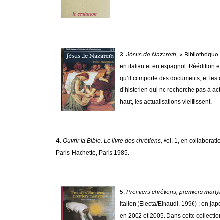
3.
Jés
us
de Nazareth,
« Bibliothèque 
en italien et en espagnol. Réédition 
qu’il comporte des documents, et les d
d’historien qui ne recherche pas à actu
haut, les actualisations vieillissent.
4
.
Ouvrir la Bible.
Le livre des chrétiens,
vol. 1, en collaborat
Paris-Hachette, Paris 1985.
5.
Premi
ers chrétiens, premiers marty
italien (Electa/Einaudi, 1996) ; en j
en 2002 et 2005. Dans cette collection