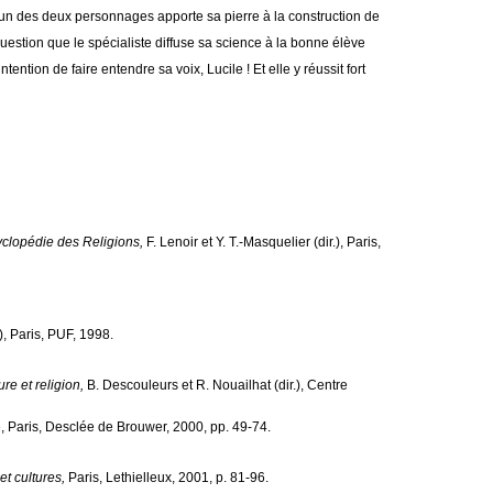
acun des deux personnages apporte sa pierre à la construction de
uestion que le spécialiste diffuse sa science à la bonne élève
tention de faire entendre sa voix, Lucile ! Et elle y réussit fort
clopédie des Religions,
F. Lenoir et Y. T.-Masquelier (dir.), Paris,
.), Paris, PUF, 1998.
ure et religion,
B. Descouleurs et R. Nouailhat (dir.), Centre
,
Paris, Desclée de Brouwer, 2000, pp. 49-74.
et cultures,
Paris, Lethielleux, 2001, p. 81-96.