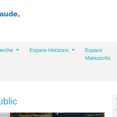
eaude,
herche
Espace Horizons
Espace
Manuscrits
ublic