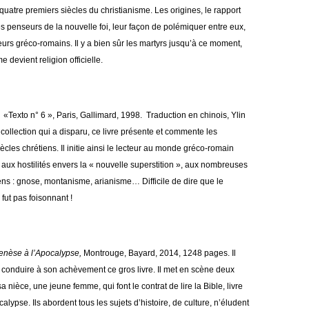
 quatre premiers siècles du christianisme. Les origines, le rapport
les penseurs de la nouvelle foi, leur façon de polémiquer entre eux,
urs gréco-romains. Il y a bien sûr les martyrs jusqu’à ce moment,
e devient religion officielle.
«Texto n° 6 », Paris, Gallimard, 1998. Traduction en chinois, Ylin
ollection qui a disparu, ce livre présente et commente les
cles chrétiens. Il initie ainsi le lecteur au monde gréco-romain
 aux hostilités envers la « nouvelle superstition », aux nombreuses
iens : gnose, montanisme, arianisme… Difficile de dire que le
fut pas foisonnant !
Genèse à l’Apocalypse,
Montrouge, Bayard, 2014, 1248 pages. Il
ur conduire à son achèvement ce gros livre. Il met en scène deux
 nièce, une jeune femme, qui font le contrat de lire la Bible, livre
alypse. Ils abordent tous les sujets d’histoire, de culture, n’éludent