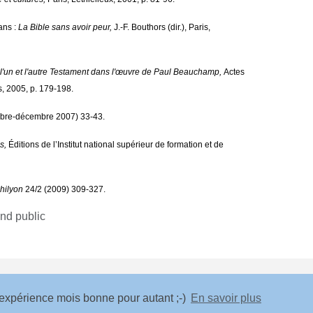
ans :
La Bible sans avoir peur,
J.-F. Bouthors (dir.), Paris,
 l'un et l'autre Testament dans l'œuvre de Paul Beauchamp,
Actes
s, 2005, p. 179-198.
bre-décembre 2007) 33-43.
s,
Éditions de l’Institut national supérieur de formation et de
hilyon
24/2 (2009) 309-327.
and public
e expérience mois bonne pour autant ;-)
En savoir plus