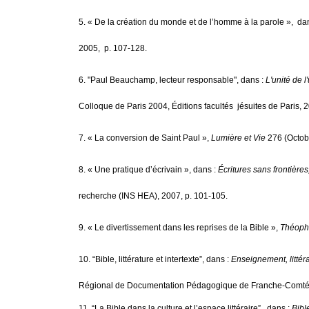
5. « De la création du monde et de l’homme à la parole », da
2005, p. 107-128.
6. "Paul Beauchamp, lecteur responsable", dans :
L'unité de 
Colloque de Paris 2004, Éditions facultés jésuites de Paris, 
7. « La conversion de Saint Paul »,
Lumière et Vie
276 (Octob
8. « Une pratique d’écrivain », dans :
Écritures sans frontières
recherche (INS HEA), 2007, p. 101-105.
9. « Le divertissement dans les reprises de la Bible »,
Théoph
10. “Bible, littérature et intertexte”, dans :
Enseignement, littéra
Régional de Documentation Pédagogique de Franche-Comté
11. “La Bible dans la culture et l’espace littéraire”, dans :
Bibl