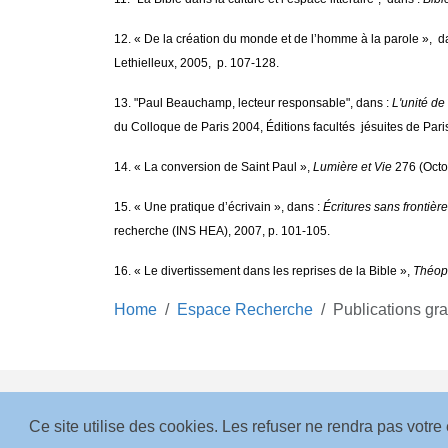
12. « De la création du monde et de l’homme à la parole », d
Lethielleux, 2005, p. 107-128.
13. "Paul Beauchamp, lecteur responsable", dans :
L'unité de
du Colloque de Paris 2004, Éditions facultés jésuites de Pari
14. « La conversion de Saint Paul »,
Lumière et Vie
276 (Octo
15. « Une pratique d’écrivain », dans :
Écritures sans frontière
recherche (INS HEA), 2007, p. 101-105.
16. « Le divertissement dans les reprises de la Bible »,
Théop
Home
Espace Recherche
Publications gr
Ce site utilise des cookies. Les refuser ne rendra pas votr
Copyright 2026. Construit avec
Concrete CMS
.