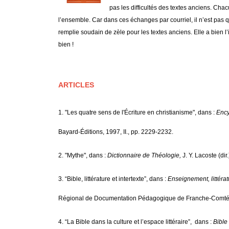
pas les difficultés des textes anciens. Ch
l’ensemble. Car dans ces échanges par courriel, il n’est pas q
remplie soudain de zèle pour les textes anciens. Elle a bien l’in
bien !
ARTICLES
1. "Les quatre sens de l'Écriture en christianisme",
dans :
Ency
Bayard-Éditions, 1997, II., pp. 2229-2232.
2. "Mythe", dans :
Dictionnaire de Théologie,
J. Y. Lacoste (dir
3. “Bible, littérature et intertexte”, dans :
Enseignement, littérat
Régional de Documentation Pédagogique de Franche-Comté
4. “La Bible dans la culture et l’espace littéraire”, dans :
Bible 