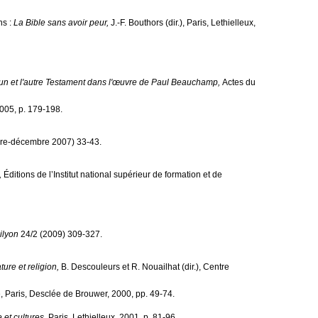
ns :
La Bible sans avoir peur,
J.-F. Bouthors (dir.), Paris, Lethielleux,
l'un et l'autre Testament dans l'œuvre de Paul Beauchamp,
Actes du
2005, p. 179-198.
re-décembre 2007) 33-43.
,
Éditions de l’Institut national supérieur de formation et de
ilyon
24/2 (2009) 309-327.
ture et religion,
B. Descouleurs et R. Nouailhat (dir.), Centre
,
Paris, Desclée de Brouwer, 2000, pp. 49-74.
e et cultures,
Paris, Lethielleux, 2001, p. 81-96.